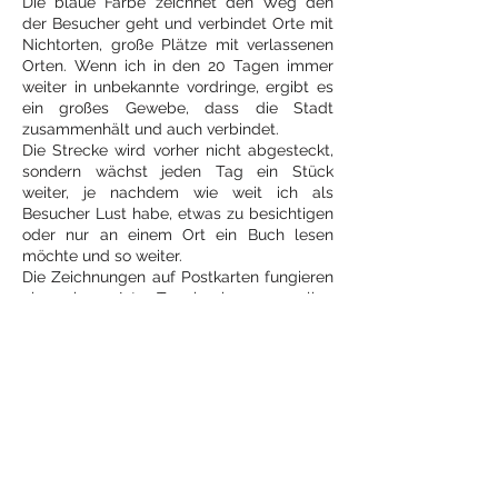
Die blaue Farbe zeichnet den Weg den
der Besucher geht und verbindet Orte mit
Nichtorten, große Plätze mit verlassenen
Orten. Wenn ich in den 20 Tagen immer
weiter in unbekannte vordringe, ergibt es
ein großes Gewebe, dass die Stadt
zusammenhält und auch verbindet.
Die Strecke wird vorher nicht abgesteckt,
sondern wächst jeden Tag ein Stück
weiter, je nachdem wie weit ich als
Besucher Lust habe, etwas zu besichtigen
oder nur an einem Ort ein Buch lesen
möchte und so weiter.
Die Zeichnungen auf Postkarten fungieren
als eine Art Tagebuch von allen
Erlebnissen und Dingen, Orten oder
Dingen die mich beschäftigen und
Kommentaren der Pößnecker.
die Besucherin
KunstwerkSTADT Pösneck